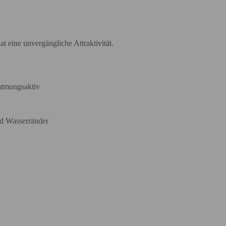
t eine unvergängliche Attraktivität.
 atmungsaktiv
nd Wasserränder